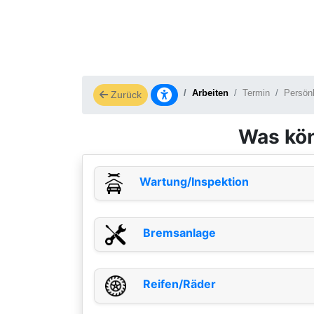
Arbeiten
Termin
Persön
Zurück
Was kön
Wartung/Inspektion
Bremsanlage
Reifen/Räder